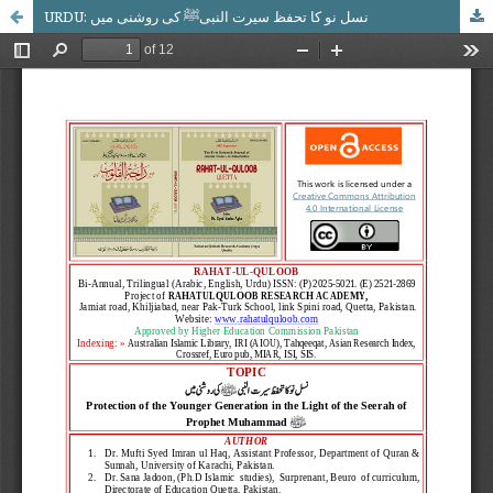
URDU: نسل نو کا تحفظ سیرت النبیﷺ کی روشنی میں